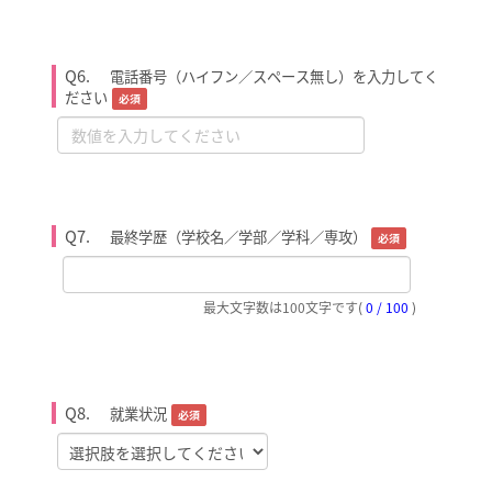
Q6.
電話番号（ハイフン／スペース無し）を入力してく
ださい
必須
Q7.
最終学歴（学校名／学部／学科／専攻）
必須
最大文字数は100文字です
(
0 / 100
)
Q8.
就業状況
必須