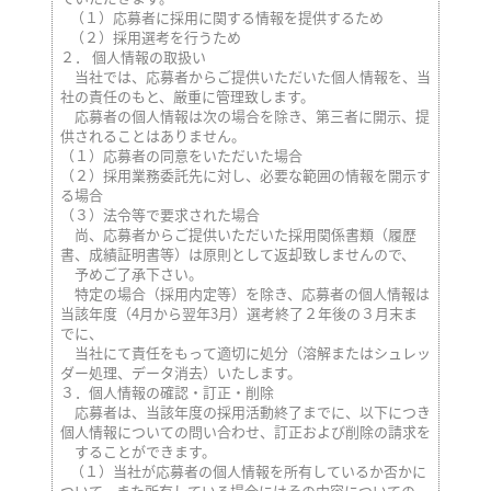
（１）応募者に採用に関する情報を提供するため
（２）採用選考を行うため
２． 個人情報の取扱い
当社では、応募者からご提供いただいた個人情報を、当
社の責任のもと、厳重に管理致します。
応募者の個人情報は次の場合を除き、第三者に開示、提
供されることはありません。
（１）応募者の同意をいただいた場合
（２）採用業務委託先に対し、必要な範囲の情報を開示す
る場合
（３）法令等で要求された場合
尚、応募者からご提供いただいた採用関係書類（履歴
書、成績証明書等）は原則として返却致しませんので、
予めご了承下さい。
特定の場合（採用内定等）を除き、応募者の個人情報は
当該年度（4月から翌年3月）選考終了２年後の３月末ま
でに、
当社にて責任をもって適切に処分（溶解またはシュレッ
ダー処理、データ消去）いたします。
３．個人情報の確認・訂正・削除
応募者は、当該年度の採用活動終了までに、以下につき
個人情報についての問い合わせ、訂正および削除の請求を
することができます。
（１）当社が応募者の個人情報を所有しているか否かに
ついて、また所有している場合にはその内容についての