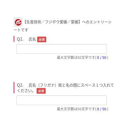
【生産技術／フジボウ愛媛／愛媛】へのエントリーシ
ートです
Q1.
氏名
必須
最大文字数は50文字です
(
0 / 50
)
Q2.
氏名（フリガナ）姓と名の間にスペース１つ入れて
ください。
必須
最大文字数は50文字です
(
0 / 50
)